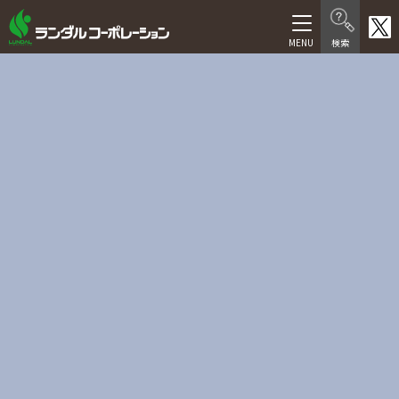
製品情報
在宅介護向け製品
医療・福祉施設向け製品
医療機器等製品
サービス
福祉用具レンタル卸事業
介護サービス
人材サービス
会社情報