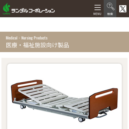
製品情報
在宅介護向け製品
Medical・Nursing Products
医療・福祉施設向け製品
医療・福祉施設向け製品
医療機器等製品
サービス
福祉用具レンタル卸事業
介護サービス
人材サービス
会社情報