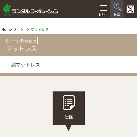
製品情報
Home
マットレス
在宅介護向け製品
Common Products
マットレス
医療・福祉施設向け製品
医療機器等製品
サービス
福祉用具レンタル卸事業
介護サービス
仕様
人材サービス
会社情報