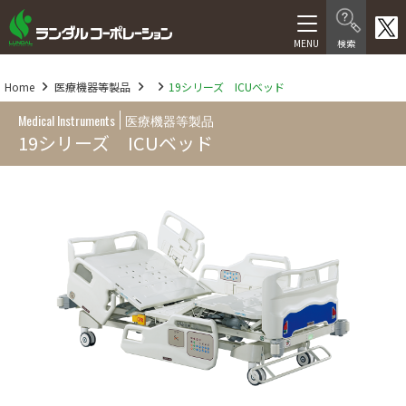
製品情報
Home
医療機器等製品
19シリーズ ICUベッド
在宅介護向け製品
Medical Instruments
医療機器等製品
19シリーズ ICUベッド
医療・福祉施設向け製品
医療機器等製品
サービス
福祉用具レンタル卸事業
介護サービス
人材サービス
会社情報