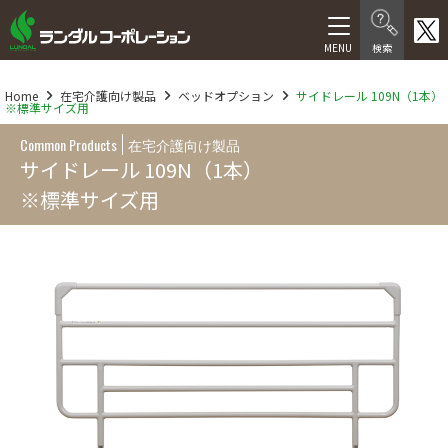
製品情報
Home
在宅介護向け製品
ベッドオプション
サイドレール 109N（1本）
※標準サイズ用
在宅介護向け製品
Common Products
在宅介護向け製品
医療・福祉施設向け製品
サイドレール 109N（1本）
※標準サイズ用
医療機器等製品
サービス
福祉用具レンタル卸事業
介護サービス
人材サービス
会社情報