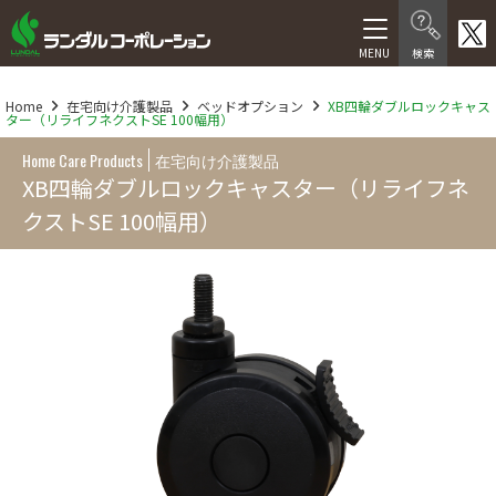
製品情報
Home
在宅向け介護製品
ベッドオプション
XB四輪ダブルロックキャス
ター（リライフネクストSE 100幅用）
在宅介護向け製品
Home Care Products
在宅向け介護製品
医療・福祉施設向け製品
XB四輪ダブルロックキャスター（リライフネ
クストSE 100幅用）
医療機器等製品
サービス
福祉用具レンタル卸事業
介護サービス
人材サービス
会社情報