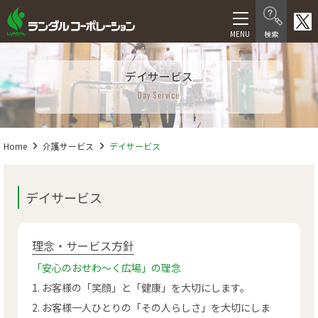
製品情報
デイサービス
在宅介護向け製品
Day Service
医療・福祉施設向け製品
医療機器等製品
Home
介護サービス
デイサービス
サービス
デイサービス
福祉用具レンタル卸事業
介護サービス
理念・サービス方針
「安心のおせわ～く広場」の理念
人材サービス
お客様の「笑顔」と「健康」を大切にします。
お客様一人ひとりの「その人らしさ」を大切にしま
会社情報