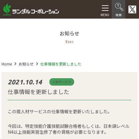
製品情報
お知らせ
在宅介護向け製品
News
医療・福祉施設向け製品
医療機器等製品
Home
お知らせ
仕事情報を更新しました
サービス
2021.10.14
人材サービス
仕事情報を更新しました
福祉用具レンタル卸事業
介護サービス
この度人材サービスの仕事情報を更新いたしました。
人材サービス
今回は、特定技能介護技能試験合格者もしくは、日本語レベル
N4以上技能実習生修了者の資格が必要となります。
会社情報