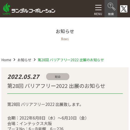
製品情報
お知らせ
在宅介護向け製品
News
医療・福祉施設向け製品
医療機器等製品
Home
お知らせ
第28回 バリアフリー2022 出展のお知らせ
サービス
2022.05.27
総合
第28回 バリアフリー2022 出展のお知らせ
福祉用具レンタル卸事業
介護サービス
第28回 バリアフリー2022 出展致します。
人材サービス
会期：2022年6月8日（水）～6月10日（金）
会場：インテックス大阪
会社情報
ブースNo：6－B号館 6－226