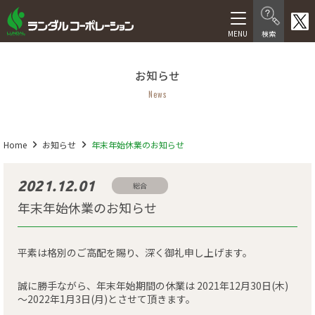
製品情報
お知らせ
在宅介護向け製品
News
医療・福祉施設向け製品
医療機器等製品
Home
お知らせ
年末年始休業のお知らせ
サービス
2021.12.01
総合
年末年始休業のお知らせ
福祉用具レンタル卸事業
介護サービス
平素は格別のご高配を賜り、深く御礼申し上げます。
人材サービス
誠に勝手ながら、年末年始期間の休業は 2021年12月30日(木)
～2022年1月3日(月)とさせて頂きます。
会社情報