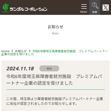
製品情報
お知らせ
在宅介護向け製品
News
医療・福祉施設向け製品
医療機器等製品
Home
お知らせ
令和6年度埼玉県障害者就労施設 プレミアムパートナー
企業の認定を受けました
サービス
2024.11.18
総合
福祉用具レンタル卸事業
令和6年度埼玉県障害者就労施設 プレミアムパ
ートナー企業の認定を受けました
介護サービス
人材サービス
この度、埼玉県より障害者就労施設プレミアムパートナー企業
に当社が認定されましたのでお知らせします。
会社情報