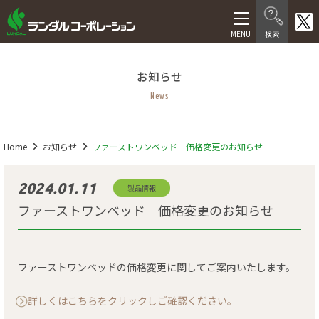
製品情報
お知らせ
在宅介護向け製品
News
医療・福祉施設向け製品
医療機器等製品
Home
お知らせ
ファーストワンベッド 価格変更のお知らせ
サービス
2024.01.11
製品情報
ファーストワンベッド 価格変更のお知らせ
福祉用具レンタル卸事業
介護サービス
ファーストワンベッドの価格変更に関してご案内いたします。
人材サービス
詳しくはこちらをクリックしご確認ください。
会社情報