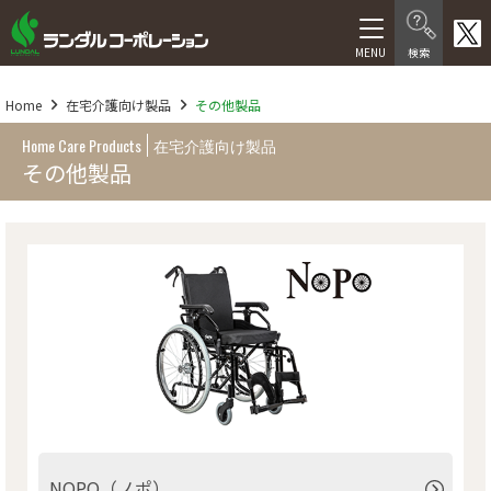
製品情報
Home
在宅介護向け製品
その他製品
在宅介護向け製品
Home Care Products
在宅介護向け製品
その他製品
医療・福祉施設向け製品
医療機器等製品
サービス
福祉用具レンタル卸事業
介護サービス
人材サービス
会社情報
NOPO（ノポ）