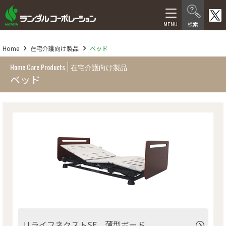
製品情報
Home
在宅介護向け製品
ベッド
在宅介護向け製品
Home Care Products
在宅介護向け製品
ベッド
医療・福祉施設向け製品
医療機器等製品
サービス
福祉用具レンタル卸事業
介護サービス
人材サービス
会社情報
リライフネクストSE 薄型ボード